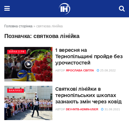
Головна сторінка
»
святкова лінійка
Позначка:
святкова лінійка
1 вересня на
ВІЙНА З РФ
Тернопільщині пройде без
урочистостей
АВТОР
ЯРОСЛАВА СВІТЛА
25.08.2022
Святкові лінійки в
ВАЖЛИВО
тернопільських школах
зазнають змін через ковід
АВТОР
DEV-INTB-ADMIN-USER
31.08.2021