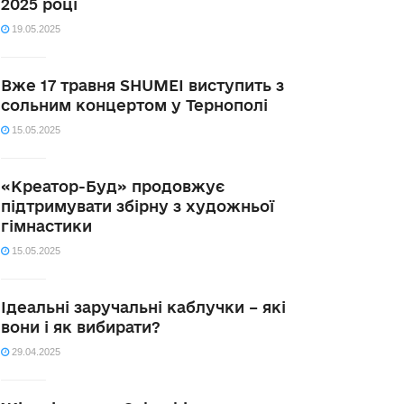
2025 році
19.05.2025
Вже 17 травня SHUMEI виступить з
сольним концертом у Тернополі
15.05.2025
«Креатор-Буд» продовжує
підтримувати збірну з художньої
гімнастики
15.05.2025
Ідеальні заручальні каблучки – які
вони і як вибирати?
29.04.2025