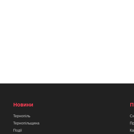
Новини
П
Тернопіль
Си
Тернопільщина
Пр
Події
Ка