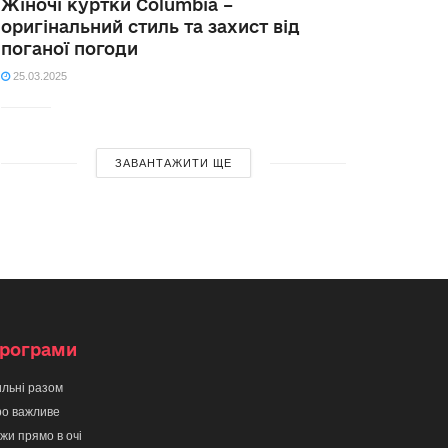
Жіночі куртки Columbia –
оригінальний стиль та захист від
поганої погоди
25.03.2025
ЗАВАНТАЖИТИ ЩЕ
рограми
льні разом
о важливе
жи прямо в очі