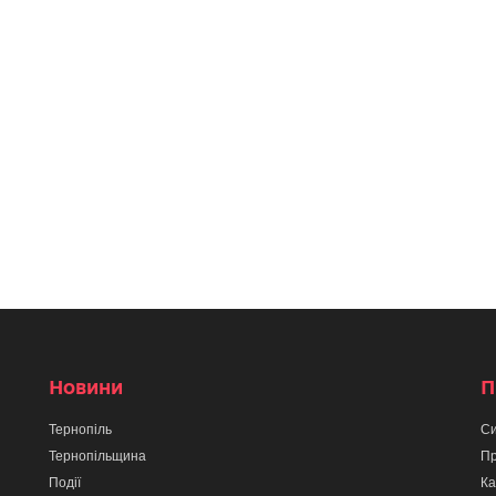
Новини
П
Тернопіль
Си
Тернопільщина
Пр
Події
Ка