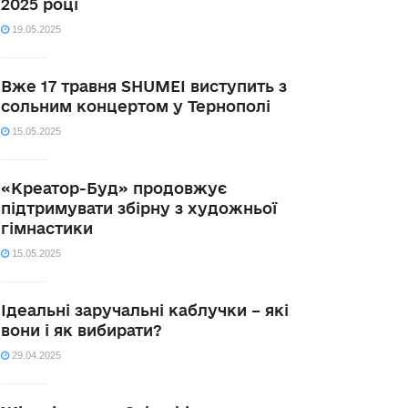
2025 році
19.05.2025
Вже 17 травня SHUMEI виступить з
сольним концертом у Тернополі
15.05.2025
«Креатор-Буд» продовжує
підтримувати збірну з художньої
гімнастики
15.05.2025
Ідеальні заручальні каблучки – які
вони і як вибирати?
29.04.2025