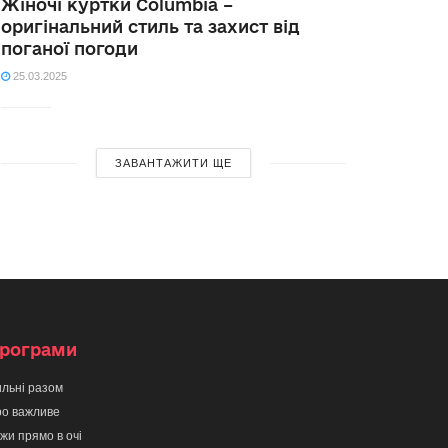
Жіночі куртки Columbia –
оригінальний стиль та захист від
поганої погоди
25.03.2025
ЗАВАНТАЖИТИ ЩЕ
рограми
льні разом
о важливе
жи прямо в очі