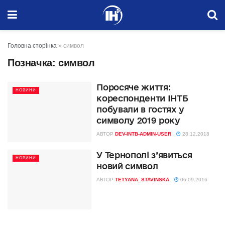
Головна сторінка
»
символ
Позначка:
символ
Поросяче життя:
НОВИНИ
кореспонденти ІНТБ
побували в гостях у
символу 2019 року
АВТОР
DEV-INTB-ADMIN-USER
28.12.2018
У Тернополі з’явиться
НОВИНИ
новий символ
АВТОР
TETYANA_STAVINSKA
06.09.2016