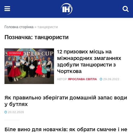
Головна сторінка
»
танцюристи
Позначка:
танцюристи
12 призових місць на
НОВИНИ
міжнародних змаганнях
здобули танцюристи з
Чорткова
АВТОР
ЯРОСЛАВА СВІТЛА
29.09.2022
Як правильно зберігати домашній запас води
у бутлях
20.02.2026
Біле вино для новачків: як обрати смачне і не