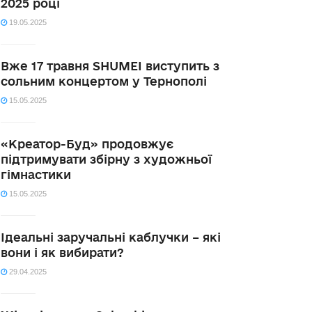
2025 році
19.05.2025
Вже 17 травня SHUMEI виступить з
сольним концертом у Тернополі
15.05.2025
«Креатор-Буд» продовжує
підтримувати збірну з художньої
гімнастики
15.05.2025
Ідеальні заручальні каблучки – які
вони і як вибирати?
29.04.2025