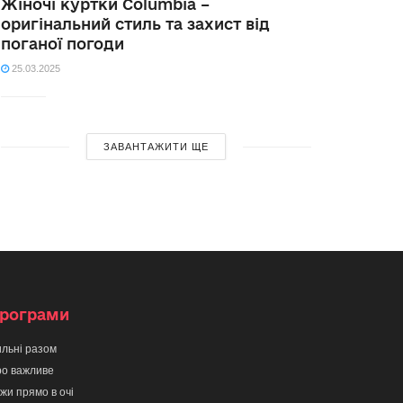
Жіночі куртки Columbia –
оригінальний стиль та захист від
поганої погоди
25.03.2025
ЗАВАНТАЖИТИ ЩЕ
рограми
льні разом
о важливе
жи прямо в очі