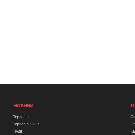
Новини
П
Тернопіль
Си
Тернопільщина
Пр
Події
Ка