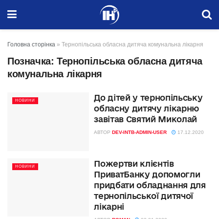
Головна сторінка
»
Тернопільська обласна дитяча комунальна лікарня
Позначка:
Тернопільська обласна дитяча
комунальна лікарня
До дітей у тернопільську
НОВИНИ
обласну дитячу лікарню
завітав Святий Миколай
АВТОР
DEV-INTB-ADMIN-USER
17.12.2020
Пожертви клієнтів
НОВИНИ
ПриватБанку допомогли
придбати обладнання для
тернопільської дитячої
лікарні