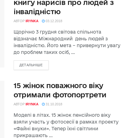
книгу нарисів про людей з
інвалідністю
АВТОР
IRYNKA
03.12.2018
Щорічно 3 грудня світова спільнота
відзначає Міжнародний день людей з
інвалідністю. Його мета – привернути увагу
до проблем таких осіб, ...
ДЕТАЛЬНІШЕ
15 жінок поважного віку
отримали фотопортрети
АВТОР
IRYNKA
31.10.2018
Моделі в літах. 15 жінок пенсійного віку
взяли участь у фотосесії в рамках проекту
«Файні внуки». Тепер їхні світлини
прикрашають ...