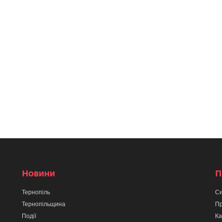
Новини
П
Тернопіль
Си
Тернопільщина
Пр
Події
Ка