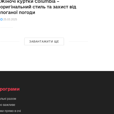
Жіночі куртки Columbia –
оригінальний стиль та захист від
поганої погоди
25.03.2025
ЗАВАНТАЖИТИ ЩЕ
рограми
льні разом
о важливе
жи прямо в очі