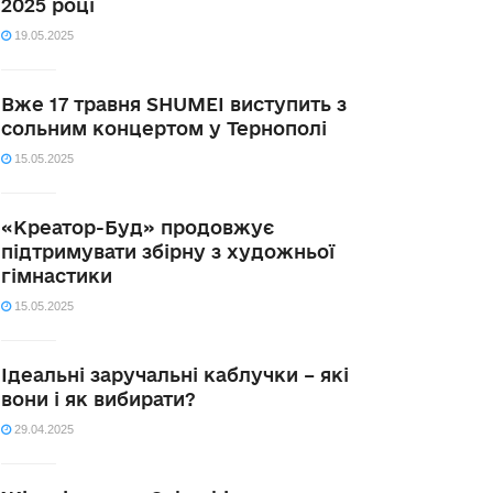
2025 році
19.05.2025
Вже 17 травня SHUMEI виступить з
сольним концертом у Тернополі
15.05.2025
«Креатор-Буд» продовжує
підтримувати збірну з художньої
гімнастики
15.05.2025
Ідеальні заручальні каблучки – які
вони і як вибирати?
29.04.2025