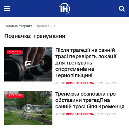
Головна сторінка
»
тренування
Позначка:
тренування
Після трагедії на санній
НОВИНИ
трасі перевірять локації
для тренувань
спортсменів на
Тернопільщині
АВТОР
ЯРОСЛАВА СВІТЛА
29.05.2023
Тренерка розповіла про
ВАЖЛИВО
обставини трагедії на
санній трасі біля Кременця
АВТОР
ЯРОСЛАВА СВІТЛА
26.05.2023