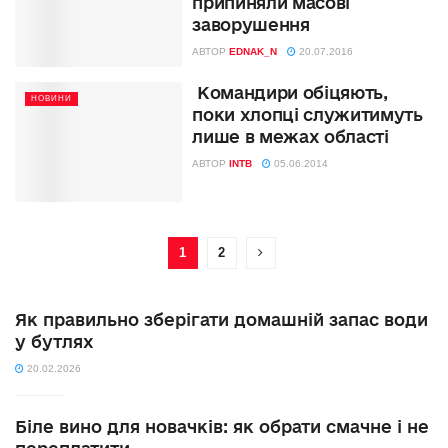
припиняли масові
заворушення
АВТОР
EDNAK_N
20.07.2016
Командири обіцяють,
НОВИНИ
поки хлопці служитимуть
лише в межах області
АВТОР
INTB
05.06.2014
1
2
Як правильно зберігати домашній запас води
у бутлях
20.02.2026
Біле вино для новачків: як обрати смачне і не