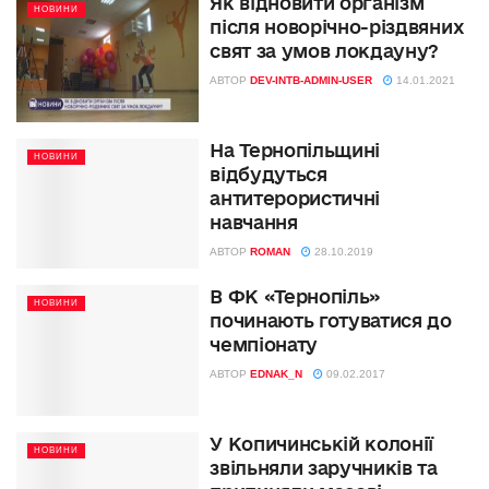
Як відновити організм
НОВИНИ
після новорічно-різдвяних
свят за умов локдауну?
АВТОР
DEV-INTB-ADMIN-USER
14.01.2021
На Тернопільщині
НОВИНИ
відбудуться
антитерористичні
навчання
АВТОР
ROMAN
28.10.2019
В ФК «Тернопіль»
НОВИНИ
починають готуватися до
чемпіонату
АВТОР
EDNAK_N
09.02.2017
У Копичинській колонії
НОВИНИ
звільняли заручників та