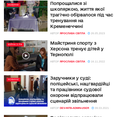
Попрощалися зі
НОВИНИ
школяркою, життя якої
трагічно обірвалося під час
тренування на
Кременеччині
АВТОР
ЯРОСЛАВА СВІТЛА
26.05.2023
Майстриня спорту з
ВІЙНА З РФ
Херсона тренує дітей у
Тернополі
АВТОР
ЯРОСЛАВА СВІТЛА
16.11.2022
Заручники у суді:
НОВИНИ
поліцейські, нацгвардійці
та працівники судової
охорони відпрацювали
сценарій звільнення
АВТОР
DEV-INTB-ADMIN-USER
09.03.2021