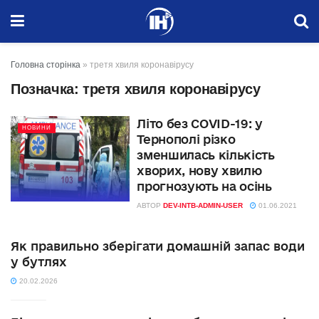
Головна сторінка
»
третя хвиля коронавірусу
Позначка:
третя хвиля коронавірусу
Літо без COVID-19: у
НОВИНИ
Тернополі різко
зменшилась кількість
хворих, нову хвилю
прогнозують на осінь
АВТОР
DEV-INTB-ADMIN-USER
01.06.2021
Як правильно зберігати домашній запас води
у бутлях
20.02.2026