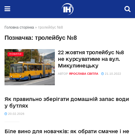
Головна сторінка
»
тролейбус №8
Позначка:
тролейбус №8
22 жовтня тролейбус №8
НОВИНИ
не курсуватиме на вул.
Микулинецьку
АВТОР
ЯРОСЛАВА СВІТЛА
21.10.2022
Як правильно зберігати домашній запас води
у бутлях
20.02.2026
Біле вино для новачків: як обрати смачне і не