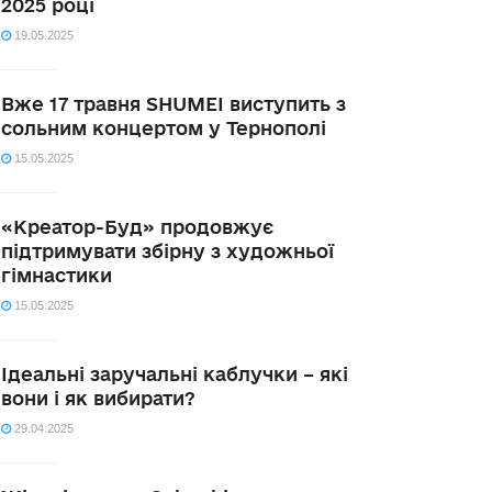
2025 році
19.05.2025
Вже 17 травня SHUMEI виступить з
сольним концертом у Тернополі
15.05.2025
«Креатор-Буд» продовжує
підтримувати збірну з художньої
гімнастики
15.05.2025
Ідеальні заручальні каблучки – які
вони і як вибирати?
29.04.2025