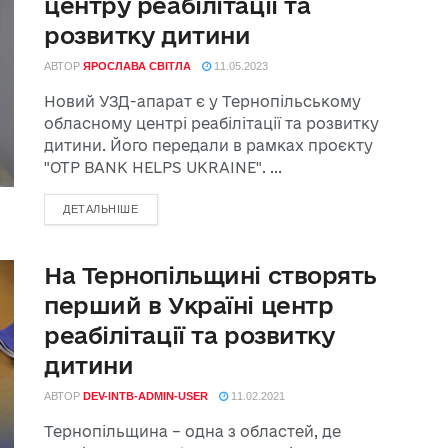
центру реабілітації та
розвитку дитини
АВТОР
ЯРОСЛАВА СВІТЛА
11.05.2023
Новий УЗД-апарат є у Тернопільському
обласному центрі реабілітації та розвитку
дитини. Його передали в рамках проєкту
"OTP BANK HELPS UKRAINE". ...
ДЕТАЛЬНІШЕ
На Тернопільщині створять
перший в Україні центр
реабілітації та розвитку
дитини
АВТОР
DEV-INTB-ADMIN-USER
11.02.2021
Тернопільщина – одна з областей, де