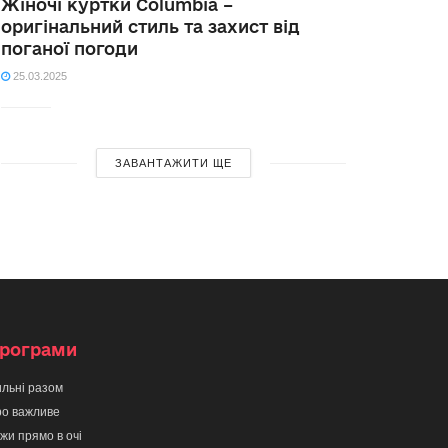
Жіночі куртки Columbia –
оригінальний стиль та захист від
поганої погоди
25.03.2025
ЗАВАНТАЖИТИ ЩЕ
рограми
льні разом
о важливе
жи прямо в очі