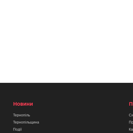
Новини
П
Тернопіль
Си
Тернопільщина
Пр
Події
Ка