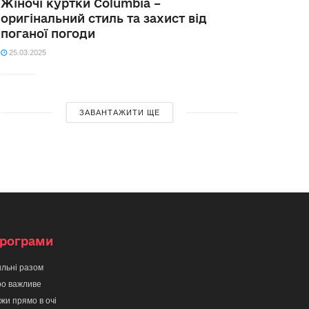
Жіночі куртки Columbia –
оригінальний стиль та захист від
поганої погоди
25.03.2025
ЗАВАНТАЖИТИ ЩЕ
рограми
льні разом
о важливе
жи прямо в очі