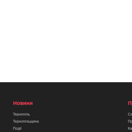
Новини
П
Тернопіль
Си
Тернопільщина
Пр
Події
Ка