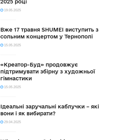
2025 році
19.05.2025
Вже 17 травня SHUMEI виступить з
сольним концертом у Тернополі
15.05.2025
«Креатор-Буд» продовжує
підтримувати збірну з художньої
гімнастики
15.05.2025
Ідеальні заручальні каблучки – які
вони і як вибирати?
29.04.2025