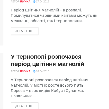
АВТОР
IRYNKA
17.04.2018
Період цвітіння магнолій - в розпалі.
Помилуватися чарівними квітами можуть як
мешканці області, так і тернополяни.
ДЕТАЛЬНІШЕ
У Тернополі розпочався
період цвітіння магнолій
АВТОР
IRYNKA
18.04.2016
У Тернополі розпочався період цвітіння
магнолій. У місті їх росте всього п’ять.
Дерева – двох видів: Кобус і Суланжа.
Начальник ...
ДЕТАЛЬНІШЕ