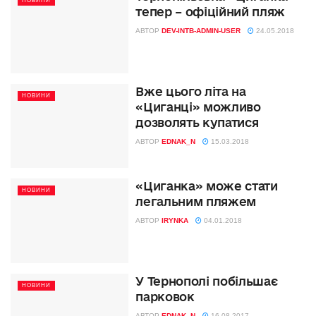
НОВИНИ
тепер – офіційний пляж
АВТОР
DEV-INTB-ADMIN-USER
24.05.2018
Вже цього літа на
НОВИНИ
«Циганці» можливо
дозволять купатися
АВТОР
EDNAK_N
15.03.2018
«Циганка» може стати
НОВИНИ
легальним пляжем
АВТОР
IRYNKA
04.01.2018
У Тернополі побільшає
НОВИНИ
парковок
АВТОР
EDNAK_N
16.08.2017