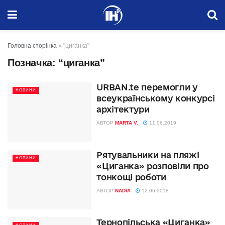
Головна сторінка
»
"циганка"
Позначка:
“циганка”
URBAN.te перемогли у
НОВИНИ
всеукраїнському конкурсі
архітектури
АВТОР
MARTA V.
11.06.2019
Рятувальники на пляжі
НОВИНИ
«Циганка» розповіли про
тонкощі роботи
АВТОР
NADIA
12.06.2018
Тернопільська «Циганка»