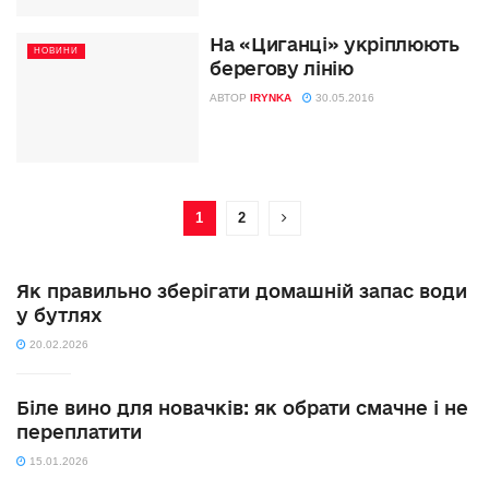
На «Циганці» укріплюють
НОВИНИ
берегову лінію
АВТОР
IRYNKA
30.05.2016
1
2
Як правильно зберігати домашній запас води
у бутлях
20.02.2026
Біле вино для новачків: як обрати смачне і не
переплатити
15.01.2026