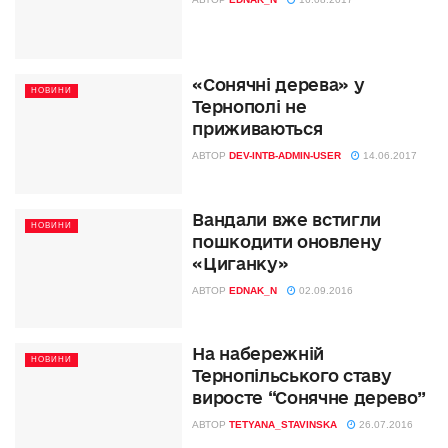
«Сонячні дерева» у
НОВИНИ
Тернополі не
приживаються
АВТОР
DEV-INTB-ADMIN-USER
14.06.2017
Вандали вже встигли
НОВИНИ
пошкодити оновлену
«Циганку»
АВТОР
EDNAK_N
02.09.2016
На набережній
НОВИНИ
Тернопільського ставу
виросте “Сонячне дерево”
АВТОР
TETYANA_STAVINSKA
26.07.2016