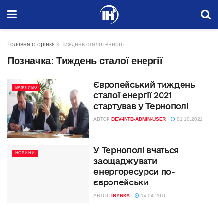
Головна сторінка
»
Тиждень сталої енергії
Позначка:
Тиждень сталої енергії
Європейський тиждень
ВАЖЛИВО
сталої енергії 2021
стартував у Тернополі
АВТОР
DEV-INTB-ADMIN-USER
01.10.2021
У Тернополі вчаться
НОВИНИ
заощаджувати
енергоресурси по-
європейськи
АВТОР
IRYNKA
14.04.2016