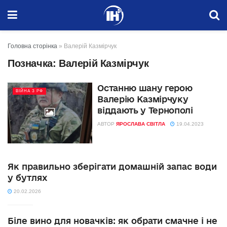
Головна сторінка
»
Валерій Казмірчук
Позначка:
Валерій Казмірчук
Останню шану герою
ВІЙНА З РФ
Валерію Казмірчуку
віддають у Тернополі
АВТОР
ЯРОСЛАВА СВІТЛА
19.04.2023
Як правильно зберігати домашній запас води
у бутлях
20.02.2026
Біле вино для новачків: як обрати смачне і не