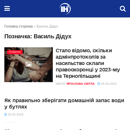
Головна сторінка
»
Василь Дідух
Позначка:
Василь Дідух
Стало відомо, скільки
НОВИНИ
адмінпротоколів за
насильство склали
правоохоронці у 2023-му
на Тернопільщині
АВТОР
ЯРОСЛАВА СВІТЛА
06.04.2023
Як правильно зберігати домашній запас води
у бутлях
20.02.2026