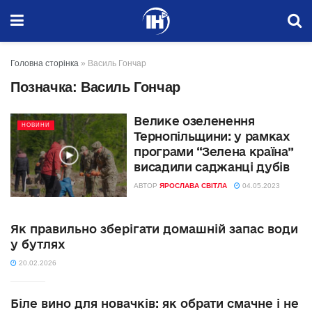
Головна сторінка
»
Василь Гончар
Позначка:
Василь Гончар
Велике озеленення
НОВИНИ
Тернопільщини: у рамках
програми “Зелена країна”
висадили саджанці дубів
АВТОР
ЯРОСЛАВА СВІТЛА
04.05.2023
Як правильно зберігати домашній запас води
у бутлях
20.02.2026
Біле вино для новачків: як обрати смачне і не