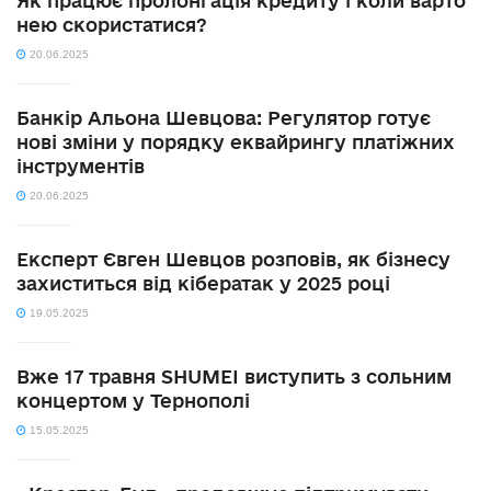
Як працює пролонгація кредиту і коли варто
нею скористатися?
20.06.2025
Банкір Альона Шевцова: Регулятор готує
нові зміни у порядку еквайрингу платіжних
інструментів
20.06.2025
Експерт Євген Шевцов розповів, як бізнесу
захиститься від кібератак у 2025 році
19.05.2025
Вже 17 травня SHUMEI виступить з сольним
концертом у Тернополі
15.05.2025