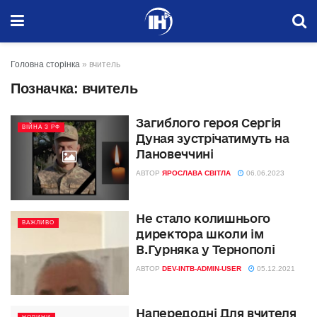
Головна сторінка
»
вчитель
Позначка:
вчитель
Загиблого героя Сергія
ВІЙНА З РФ
Дуная зустрічатимуть на
Лановеччині
АВТОР
ЯРОСЛАВА СВІТЛА
06.06.2023
Не стало колишнього
ВАЖЛИВО
директора школи ім
В.Гурняка у Тернополі
АВТОР
DEV-INTB-ADMIN-USER
05.12.2021
Напередодні Для вчителя