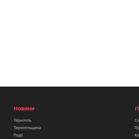
Новини
П
Тернопіль
Си
Тернопільщина
Пр
Події
Ка