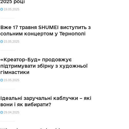
2025 році
19.05.2025
Вже 17 травня SHUMEI виступить з
сольним концертом у Тернополі
15.05.2025
«Креатор-Буд» продовжує
підтримувати збірну з художньої
гімнастики
15.05.2025
Ідеальні заручальні каблучки – які
вони і як вибирати?
29.04.2025