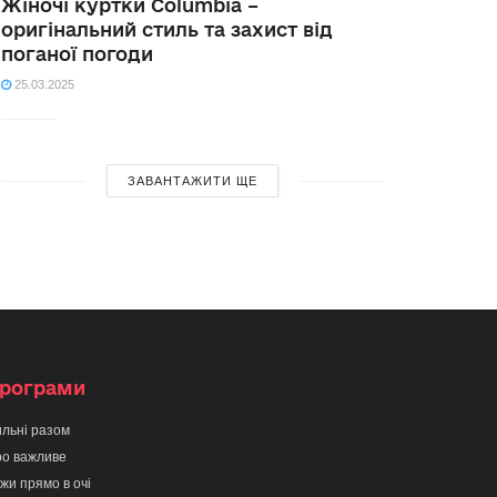
Жіночі куртки Columbia –
оригінальний стиль та захист від
поганої погоди
25.03.2025
ЗАВАНТАЖИТИ ЩЕ
рограми
льні разом
о важливе
жи прямо в очі