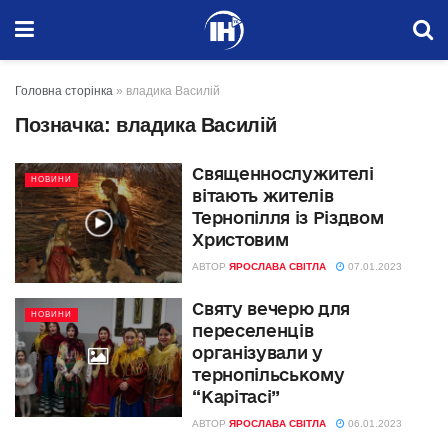
Головна сторінка
»
владика Василій
Позначка:
владика Василій
Священнослужителі
НОВИНИ
вітають жителів
Тернопілля із Різдвом
Христовим
АВТОР
ЯРОСЛАВА СВІТЛА
07.01.2023
Святу вечерю для
НОВИНИ
переселенців
організували у
тернопільському
“Карітасі”
АВТОР
ЯРОСЛАВА СВІТЛА
06.01.2023