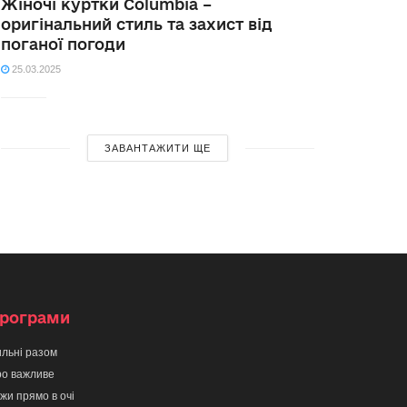
Жіночі куртки Columbia –
оригінальний стиль та захист від
поганої погоди
25.03.2025
ЗАВАНТАЖИТИ ЩЕ
рограми
льні разом
о важливе
жи прямо в очі