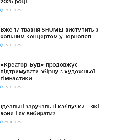
2025 році
19.05.2025
Вже 17 травня SHUMEI виступить з
сольним концертом у Тернополі
15.05.2025
«Креатор-Буд» продовжує
підтримувати збірну з художньої
гімнастики
15.05.2025
Ідеальні заручальні каблучки – які
вони і як вибирати?
29.04.2025