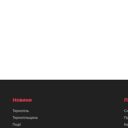
Новини
П
Тернопіль
Си
Тернопільщина
Пр
Події
Ка