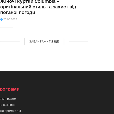
Жіночі куртки Columbia –
оригінальний стиль та захист від
поганої погоди
25.03.2025
ЗАВАНТАЖИТИ ЩЕ
рограми
льні разом
о важливе
жи прямо в очі