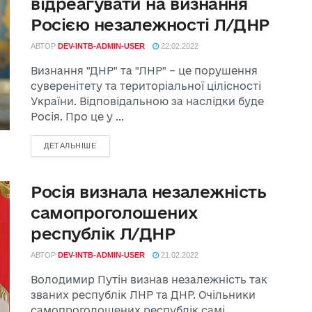
відреагувати на визнання
Росією незалежності Л/ДНР
АВТОР
DEV-INTB-ADMIN-USER
22.02.2022
Визнання "ДНР" та "ЛНР" – це порушення
суверенітету та територіальної цілісності
України. Відповідальною за наслідки буде
Росія. Про це у ...
ДЕТАЛЬНІШЕ
Росія визнала незалежність
самопроголошених
республік Л/ДНР
АВТОР
DEV-INTB-ADMIN-USER
21.02.2022
Володимир Путін визнав незалежність так
званих республік ЛНР та ДНР. Очільники
самопроголошених республік самі