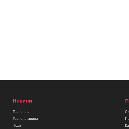
Новини
П
Тернопіль
Си
Тернопільщина
Пр
Події
Ка