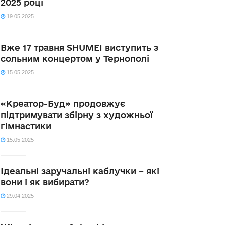
2025 році
19.05.2025
Вже 17 травня SHUMEI виступить з
сольним концертом у Тернополі
15.05.2025
«Креатор-Буд» продовжує
підтримувати збірну з художньої
гімнастики
15.05.2025
Ідеальні заручальні каблучки – які
вони і як вибирати?
29.04.2025