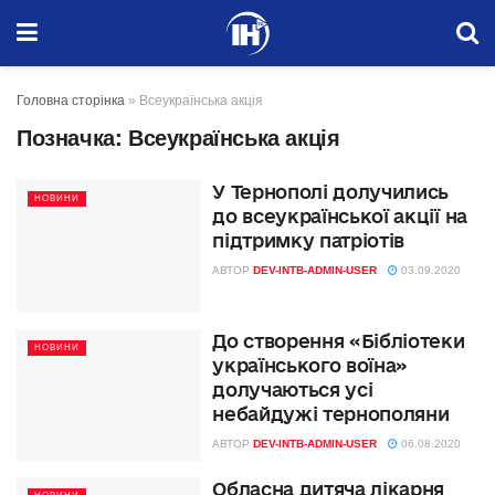
Головна сторінка
»
Всеукраїнська акція
Позначка:
Всеукраїнська акція
У Тернополі долучились
НОВИНИ
до всеукраїнської акції на
підтримку патріотів
АВТОР
DEV-INTB-ADMIN-USER
03.09.2020
До створення «Бібліотеки
НОВИНИ
українського воїна»
долучаються усі
небайдужі тернополяни
АВТОР
DEV-INTB-ADMIN-USER
06.08.2020
Обласна дитяча лікарня