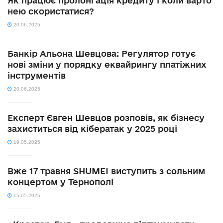
Як працює пролонгація кредиту і коли варто
нею скористатися?
20.06.2025
Банкір Альона Шевцова: Регулятор готує
нові зміни у порядку еквайрингу платіжних
інструментів
20.06.2025
Експерт Євген Шевцов розповів, як бізнесу
захиститься від кібератак у 2025 році
19.05.2025
Вже 17 травня SHUMEI виступить з сольним
концертом у Тернополі
15.05.2025