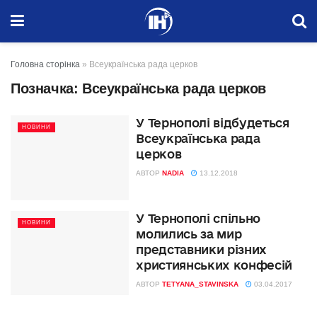
Головна сторінка
»
Всеукраїнська рада церков
Позначка:
Всеукраїнська рада церков
У Тернополі відбудеться
НОВИНИ
Всеукраїнська рада
церков
АВТОР
NADIA
13.12.2018
У Тернополі спільно
НОВИНИ
молились за мир
представники різних
християнських конфесій
АВТОР
TETYANA_STAVINSKA
03.04.2017