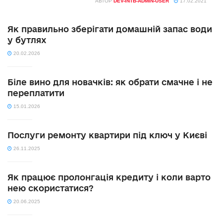
АВТОР
DEV-INTB-ADMIN-USER
17.02.2021
Як правильно зберігати домашній запас води
у бутлях
20.02.2026
Біле вино для новачків: як обрати смачне і не
переплатити
15.01.2026
Послуги ремонту квартири під ключ у Києві
26.11.2025
Як працює пролонгація кредиту і коли варто
нею скористатися?
20.06.2025