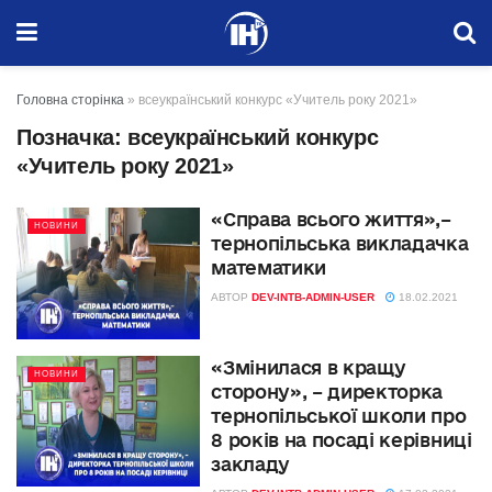
Головна сторінка
»
всеукраїнський конкурс «Учитель року 2021»
Позначка:
всеукраїнський конкурс
«Учитель року 2021»
«Cправа всього життя»,–
НОВИНИ
тернопільська викладачка
математики
АВТОР
DEV-INTB-ADMIN-USER
18.02.2021
«Змінилася в кращу
НОВИНИ
сторону», – директорка
тернопільської школи про
8 років на посаді керівниці
закладу