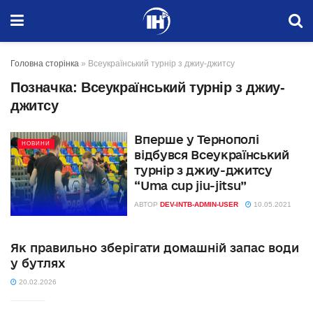
Головна сторінка
»
Всеукраїнський турнір з джиу-джитсу
Позначка:
Всеукраїнський турнір з джиу-
джитсу
Вперше у Тернополі
НОВИНИ
відбувся Всеукраїнський
турнір з джиу-джитсу
“Uma cup jiu-jitsu”
АВТОР
DEV-INTB-ADMIN-USER
10.05.2021
Як правильно зберігати домашній запас води
у бутлях
20.02.2026