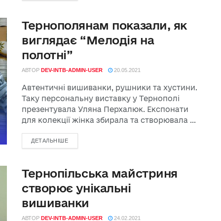
Тернополянам показали, як
виглядає “Мелодія на
полотні”
АВТОР
DEV-INTB-ADMIN-USER
20.05.2021
Автентичні вишиванки, рушники та хустини.
Таку персональну виставку у Тернополі
презентувала Уляна Перхалюк. Експонати
для колекції жінка збирала та створювала ...
ДЕТАЛЬНІШЕ
Тернопільська майстриня
створює унікальні
вишиванки
АВТОР
DEV-INTB-ADMIN-USER
24.02.2021