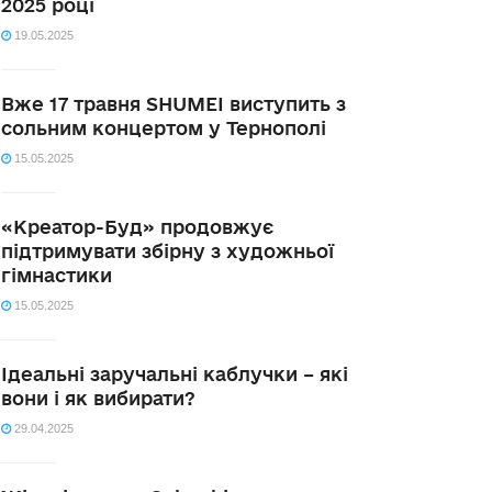
2025 році
19.05.2025
Вже 17 травня SHUMEI виступить з
сольним концертом у Тернополі
15.05.2025
«Креатор-Буд» продовжує
підтримувати збірну з художньої
гімнастики
15.05.2025
Ідеальні заручальні каблучки – які
вони і як вибирати?
29.04.2025