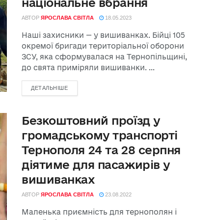
національне вбрання
АВТОР
ЯРОСЛАВА СВІТЛА
18.05.2023
Наші захисники — у вишиванках. Бійці 105
окремої бригади територіальної оборони
ЗСУ, яка сформувалася на Тернопільщині,
до свята приміряли вишиванки. ...
ДЕТАЛЬНІШЕ
Безкоштовний проїзд у
громадському транспорті
Тернополя 24 та 28 серпня
діятиме для пасажирів у
вишиванках
АВТОР
ЯРОСЛАВА СВІТЛА
23.08.2022
Маленька приємність для тернополян і