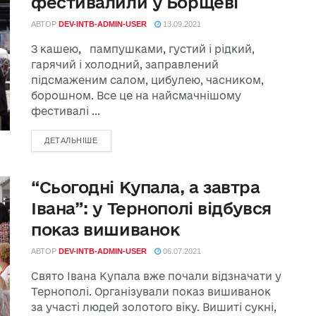
фестивалили у Борщеві
АВТОР
DEV-INTB-ADMIN-USER
13.09.2021
З кашею, пампушками, густий і рідкий,
гарячий і холодний, заправлений
підсмаженим салом, цибулею, часником,
борошном. Все це на найсмачнішому
фестивалі ...
ДЕТАЛЬНІШЕ
“Сьогодні Купала, а завтра
Івана”: у Тернополі відбувся
показ вишиванок
АВТОР
DEV-INTB-ADMIN-USER
06.07.2021
Свято Івана Купала вже почали відзначати у
Тернополі. Організували показ вишиванок
за участі людей золотого віку. Вишиті сукні,