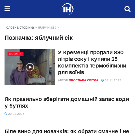
Головна сторінка
»
яблучний сік
Позначка:
яблучний сік
У Кременці продали 880
НОВИНИ
літрів соку і купили 25
комплектів термобілизни
для воїнів
АВТОР
ЯРОСЛАВА СВІТЛА
03.11.2022
Як правильно зберігати домашній запас води
у бутлях
20.02.2026
Біле вино для новачків: як обрати смачне і не