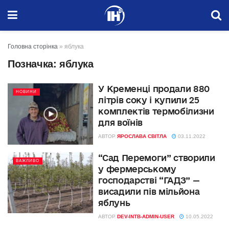
Головна сторінка
»
яблука
Позначка:
яблука
У Кременці продали 880
НОВИНИ
літрів соку і купили 25
комплектів термобілизни
для воїнів
АВТОР
ЯРОСЛАВА СВІТЛА
03.11.2022
“Сад Перемоги” створили
ВАЖЛИВО
у фермерському
господарстві “ГАДЗ” —
висадили пів мільйона
яблунь
АВТОР
DEV-INTB-ADMIN-USER
10.05.2022