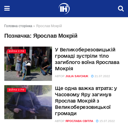
Головна сторінка
»
Ярослав Мокрій
Позначка:
Ярослав Мокрій
У Великоберезовицькій
ВІЙНА З РФ
громаді зустріли тіло
загиблого воїна Ярослава
Мокрія
АВТОР
JULIA SAVCHUK
21.07.2022
Ще одна важка втрата: у
ВІЙНА З РФ
Часовому Яру загинув
Ярослав Мокрій з
Великоберезовицької
громади
АВТОР
ЯРОСЛАВА СВІТЛА
15.07.2022