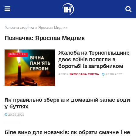
Головна сторінка
»
Ярослав Мидлик
Позначка:
Ярослав Мидлик
Жалоба на Тернопільщині:
ВІЙНА З РФ
двоє воїнів полягли в
боротьбі із загарбником
АВТОР
ЯРОСЛАВА СВІТЛА
22.09.2022
Як правильно зберігати домашній запас води
у бутлях
20.02.2026
Біле вино для новачків: як обрати смачне і не