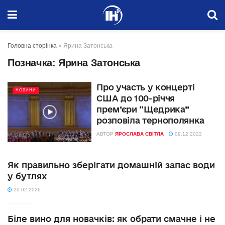
Головна сторінка
»
Ярина Затонська
Позначка:
Ярина Затонська
Про участь у концерті
НОВИНИ
США до 100-річчя
прем’єри “Щедрика”
розповіла тернополянка
АВТОР
ЯРОСЛАВА СВІТЛА
09.12.2022
Як правильно зберігати домашній запас води
у бутлях
20.02.2026
Біле вино для новачків: як обрати смачне і не