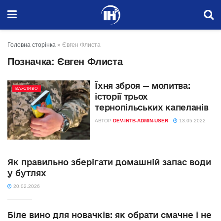
Головна сторінка
»
Євген Флиста
Позначка:
Євген Флиста
Їхня зброя — молитва:
ВАЖЛИВО
історії трьох
тернопільських капеланів
АВТОР
DEV-INTB-ADMIN-USER
13.05.2022
Як правильно зберігати домашній запас води
у бутлях
20.02.2026
Біле вино для новачків: як обрати смачне і не