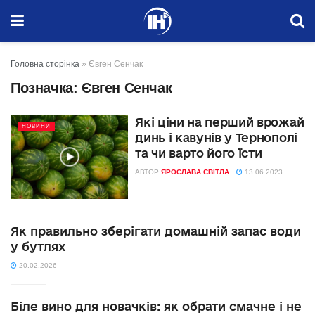
Головна сторінка
»
Євген Сенчак
Позначка:
Євген Сенчак
Які ціни на перший врожай
НОВИНИ
динь і кавунів у Тернополі
та чи варто його їсти
АВТОР
ЯРОСЛАВА СВІТЛА
13.06.2023
Як правильно зберігати домашній запас води
у бутлях
20.02.2026
Біле вино для новачків: як обрати смачне і не