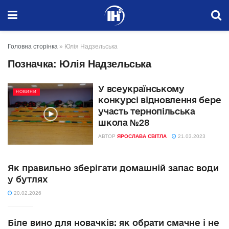
Головна сторінка
»
Юлія Надзельська
Позначка:
Юлія Надзельська
У всеукраїнському
НОВИНИ
конкурсі відновлення бере
участь тернопільська
школа №28
АВТОР
ЯРОСЛАВА СВІТЛА
21.03.2023
Як правильно зберігати домашній запас води
у бутлях
20.02.2026
Біле вино для новачків: як обрати смачне і не