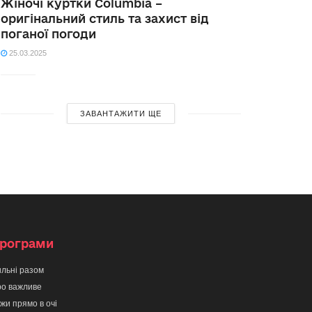
Жіночі куртки Columbia –
оригінальний стиль та захист від
поганої погоди
25.03.2025
ЗАВАНТАЖИТИ ЩЕ
рограми
льні разом
о важливе
жи прямо в очі