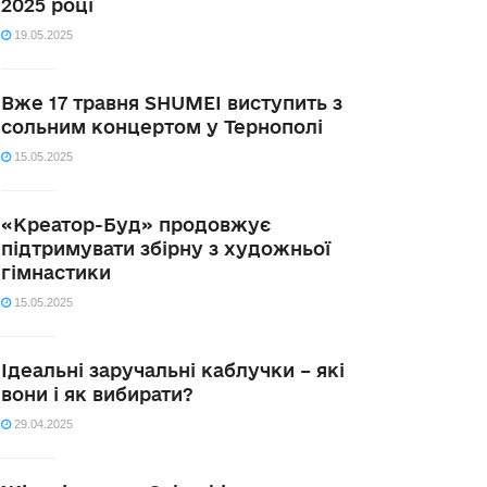
2025 році
19.05.2025
Вже 17 травня SHUMEI виступить з
сольним концертом у Тернополі
15.05.2025
«Креатор-Буд» продовжує
підтримувати збірну з художньої
гімнастики
15.05.2025
Ідеальні заручальні каблучки – які
вони і як вибирати?
29.04.2025