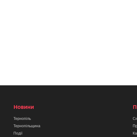
Новини
П
Тернопіль
Си
Тернопільщина
Пр
Події
Ка