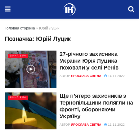
Головна сторінка
»
Юрій Луцик
Позначка:
Юрій Луцик
27-річного захисника
ВІЙНА З РФ
України Юрія Луцика
поховали у селі Ренів
АВТОР
ЯРОСЛАВА СВІТЛА
14.11.2022
Ще п’ятеро захисників з
ВІЙНА З РФ
Тернопільщини полягли на
фронті, обороняючи
Україну
АВТОР
ЯРОСЛАВА СВІТЛА
11.11.2022