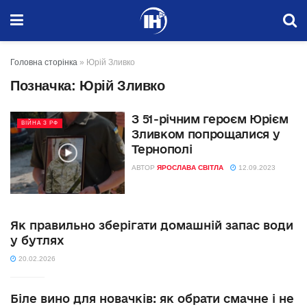
Головна сторінка
»
Юрій Зливко
Позначка:
Юрій Зливко
З 51-річним героєм Юрієм
ВІЙНА З РФ
Зливком попрощалися у
Тернополі
АВТОР
ЯРОСЛАВА СВІТЛА
12.09.2023
Як правильно зберігати домашній запас води
у бутлях
20.02.2026
Біле вино для новачків: як обрати смачне і не