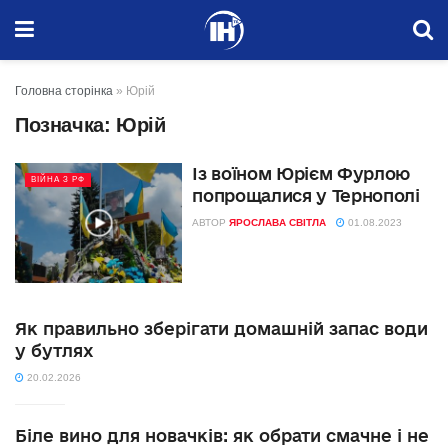
Головна сторінка
»
Юрій
Позначка:
Юрій
Із воїном Юрієм Фурлою
ВІЙНА З РФ
попрощалися у Тернополі
АВТОР
ЯРОСЛАВА СВІТЛА
01.08.2023
Як правильно зберігати домашній запас води
у бутлях
20.02.2026
Біле вино для новачків: як обрати смачне і не