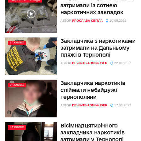
НАДЗВИЧАЙНІ ПОДІЇ
затримали із сотнею
наркотичних закладок
АВТОР
ЯРОСЛАВА СВІТЛА
10.08.2022
Закладчика з наркотиками
ВАЖЛИВО
затримали на Дальньому
пляжі в Тернополі
АВТОР
DEV-INTB-ADMIN-USER
22.04.2022
Закладчика наркотиків
ВАЖЛИВО
спіймали небайдужі
тернополяни
АВТОР
DEV-INTB-ADMIN-USER
17.03.2022
Вісімнадцятирічного
ВАЖЛИВО
закладчика наркотиків
затримали у Тернополі