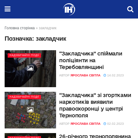
Головна сторінка
»
закладчик
Позначка:
закладчик
“Закладчика” спіймали
НАДЗВИЧАЙНІ ПОДІЇ
поліціянти на
Теребовлянщині
АВТОР
ЯРОСЛАВА СВІТЛА
14.02.2023
“Закладчика” зі згортками
НАДЗВИЧАЙНІ ПОДІЇ
наркотиків виявили
правоохоронці у центрі
Тернополя
АВТОР
ЯРОСЛАВА СВІТЛА
02.02.2023
26-річного тернополянина