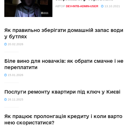
АВТОР
DEV-INTB-ADMIN-USER
13.10.2021
Як правильно зберігати домашній запас води
у бутлях
20.02.2026
Біле вино для новачків: як обрати смачне і не
переплатити
15.01.2026
Послуги ремонту квартири під ключ у Києві
26.11.2025
Як працює пролонгація кредиту і коли варто
нею скористатися?