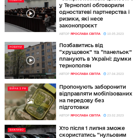
НОВИНИ
у Тернополі обговорили
одностатеві партнерства і
ризики, які несе
законопроєкт
АВТОР
ЯРОСЛАВА СВІТЛА
10.05.2023
Позбавитись від
НОВИНИ
“хрущовок” та “панельок”
планують в Україні: думки
тернополян
АВТОР
ЯРОСЛАВА СВІТЛА
27.04.2023
Пропонують заборонити
ВІЙНА З РФ
відправляти мобілізованих
на передову без
підготовки
АВТОР
ЯРОСЛАВА СВІТЛА
23.02.2023
Хто після 1 липня зможе
ВАЖЛИВО
скористатись “нульовим