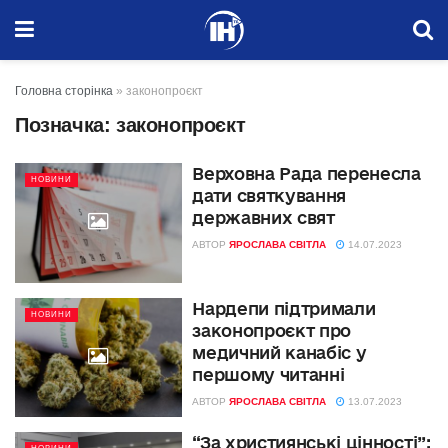
Головна сторінка
»
законопроєкт
Позначка:
законопроєкт
Верховна Рада перенесла
НОВИНИ
дати святкування
державних свят
АВТОР
ЯРОСЛАВА СВІТЛА
14.07.2023
Нардепи підтримали
НОВИНИ
законопроєкт про
медичний канабіс у
першому читанні
АВТОР
ЯРОСЛАВА СВІТЛА
13.07.2023
“За християнські цінності”: