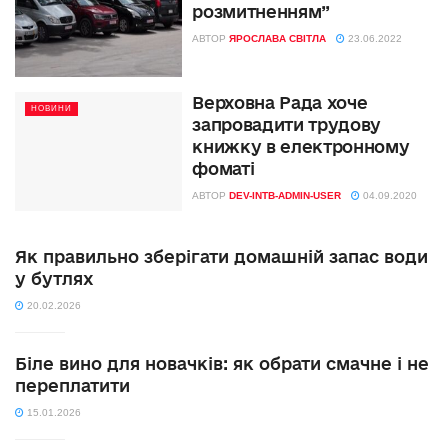
розмитненням”
АВТОР
ЯРОСЛАВА СВІТЛА
23.06.2022
Верховна Рада хоче
НОВИНИ
запровадити трудову
книжку в електронному
фоматі
АВТОР
DEV-INTB-ADMIN-USER
04.09.2020
Як правильно зберігати домашній запас води
у бутлях
20.02.2026
Біле вино для новачків: як обрати смачне і не
переплатити
15.01.2026