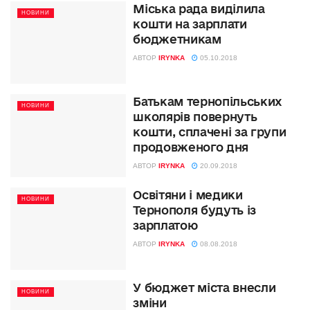
Міська рада виділила
НОВИНИ
кошти на зарплати
бюджетникам
АВТОР
IRYNKA
05.10.2018
Батькам тернопільських
НОВИНИ
школярів повернуть
кошти, сплачені за групи
продовженого дня
АВТОР
IRYNKA
20.09.2018
Освітяни і медики
НОВИНИ
Тернополя будуть із
зарплатою
АВТОР
IRYNKA
08.08.2018
У бюджет міста внесли
НОВИНИ
зміни