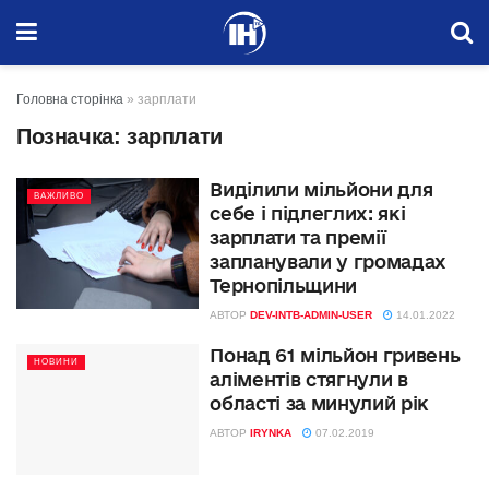
Головна сторінка
»
зарплати
Позначка:
зарплати
Виділили мільйони для
ВАЖЛИВО
себе і підлеглих: які
зарплати та премії
запланували у громадах
Тернопільщини
АВТОР
DEV-INTB-ADMIN-USER
14.01.2022
Понад 61 мільйон гривень
НОВИНИ
аліментів стягнули в
області за минулий рік
АВТОР
IRYNKA
07.02.2019