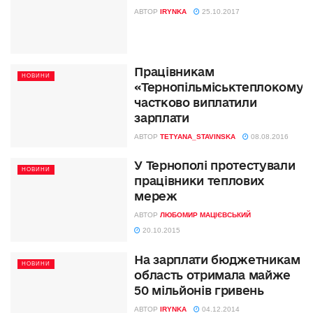
АВТОР
IRYNKA
25.10.2017
Працівникам
НОВИНИ
«Тернопільміськтеплокомун
частково виплатили
зарплати
АВТОР
TETYANA_STAVINSKA
08.08.2016
У Тернополі протестували
НОВИНИ
працівники теплових
мереж
АВТОР
ЛЮБОМИР МАЦІЄВСЬКИЙ
20.10.2015
На зарплати бюджетникам
НОВИНИ
область отримала майже
50 мільйонів гривень
АВТОР
IRYNKA
04.12.2014