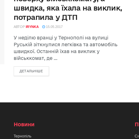
швидка, яка їхала на виклик,
потрапила у ДТП
АВТОР
IRYNKA
15.05.2017
У неділю вранці у Тернополі на вулиці
Руській зіткнулися легківка та автомобіль
швидкої. Останній їхав на виклик у
військкомат, де ...
ДЕТАЛЬНІШЕ
Новини
П
Тернопіль
Си