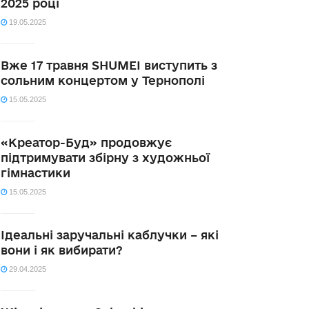
2025 році
19.05.2025
Вже 17 травня SHUMEI виступить з
сольним концертом у Тернополі
15.05.2025
«Креатор-Буд» продовжує
підтримувати збірну з художньої
гімнастики
15.05.2025
Ідеальні заручальні каблучки – які
вони і як вибирати?
29.04.2025