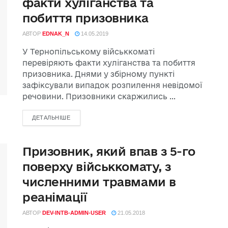
факти хуліганства та
побиття призовника
АВТОР
EDNAK_N
14.05.2019
У Тернопільському військкоматі
перевіряють факти хуліганства та побиття
призовника. Днями у збірному пункті
зафіксували випадок розпилення невідомої
речовини. Призовники скаржились ...
ДЕТАЛЬНІШЕ
Призовник, який впав з 5-го
поверху військкомату, з
численними травмами в
реанімації
АВТОР
DEV-INTB-ADMIN-USER
21.05.2018