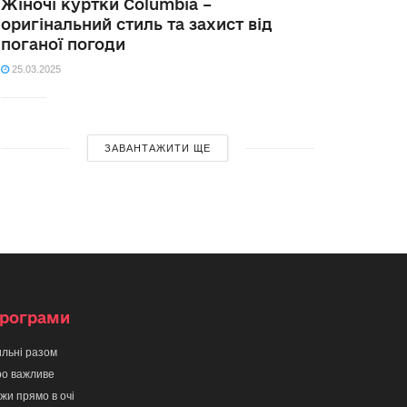
Жіночі куртки Columbia –
оригінальний стиль та захист від
поганої погоди
25.03.2025
ЗАВАНТАЖИТИ ЩЕ
рограми
льні разом
о важливе
жи прямо в очі