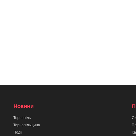
Новини
П
Тернопіль
Си
Тернопільщина
Пр
Події
Ка