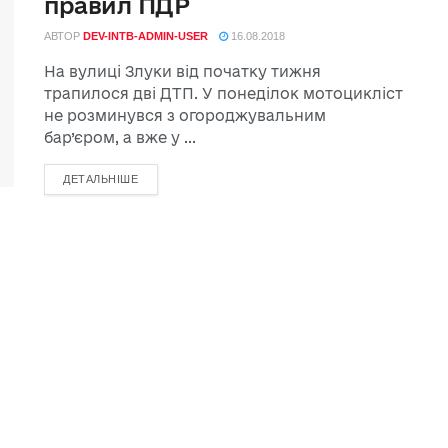
правил ПДР
АВТОР
DEV-INTB-ADMIN-USER
16.08.2018
На вулиці Злуки від початку тижня
трапилося дві ДТП. У понеділок мотоцикліст
не розминувся з огороджувальним
бар’єром, а вже у ...
ДЕТАЛЬНІШЕ