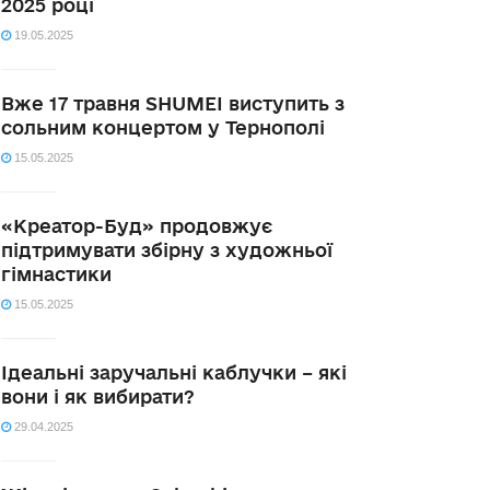
2025 році
19.05.2025
Вже 17 травня SHUMEI виступить з
сольним концертом у Тернополі
15.05.2025
«Креатор-Буд» продовжує
підтримувати збірну з художньої
гімнастики
15.05.2025
Ідеальні заручальні каблучки – які
вони і як вибирати?
29.04.2025