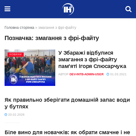
Головна сторінка
»
змагання з фрі-файту
Позначка:
змагання з фрі-файту
У Збаражі відбулися
НОВИНИ
змагання з фрі-файту
пам’яті Ігоря Слюсарчука
АВТОР
DEV-INTB-ADMIN-USER
01.03.2021
Як правильно зберігати домашній запас води
у бутлях
20.02.2026
Біле вино для новачків: як обрати смачне і не