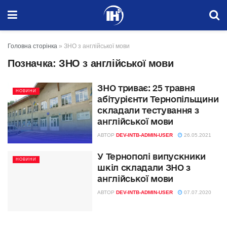
Головна сторінка
»
ЗНО з англійської мови
Позначка:
ЗНО з англійської мови
ЗНО триває: 25 травня
НОВИНИ
абітурієнти Тернопільщини
складали тестування з
англійської мови
АВТОР
DEV-INTB-ADMIN-USER
26.05.2021
У Тернополі випускники
НОВИНИ
шкіл складали ЗНО з
англійської мови
АВТОР
DEV-INTB-ADMIN-USER
07.07.2020