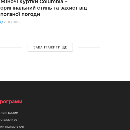
Жіночі куртки Columbia –
оригінальний стиль та захист від
поганої погоди
25.03.2025
ЗАВАНТАЖИТИ ЩЕ
рограми
льні разом
о важливе
жи прямо в очі