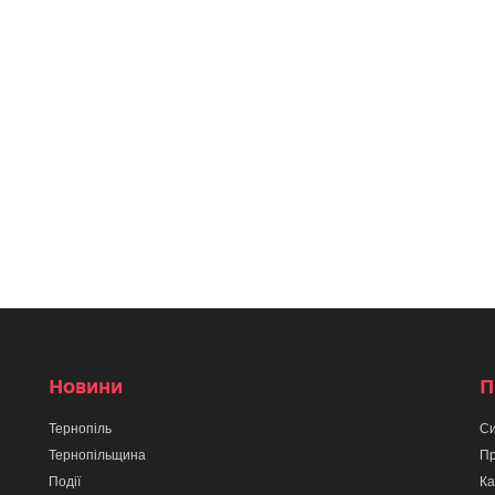
Новини
П
Тернопіль
Си
Тернопільщина
Пр
Події
Ка