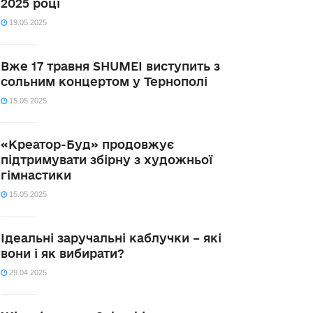
2025 році
19.05.2025
Вже 17 травня SHUMEI виступить з
сольним концертом у Тернополі
15.05.2025
«Креатор-Буд» продовжує
підтримувати збірну з художньої
гімнастики
15.05.2025
Ідеальні заручальні каблучки – які
вони і як вибирати?
29.04.2025