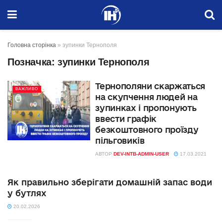
Головна сторінка
»
зупинки Тернополя
Позначка:
зупинки Тернополя
Тернополяни скаржаться
ВАЖЛИВО
на скупчення людей на
зупинках і пропонують
ввести графік
безкоштовного проїзду
пільговиків
АВТОР
DEV-INTB-ADMIN-USER
17.03.2021
Як правильно зберігати домашній запас води
у бутлях
20.02.2026