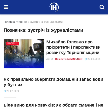
Головна сторінка
»
зустріч із журналістами
Позначка:
зустріч із журналістами
Михайло Головко про
НОВИНИ
пріоритети і перспективи
розвитку Тернопільщини
АВТОР
DEV-INTB-ADMIN-USER
23.03.2021
Як правильно зберігати домашній запас води
у бутлях
20.02.2026
Біле вино для новачків: як обрати смачне і не